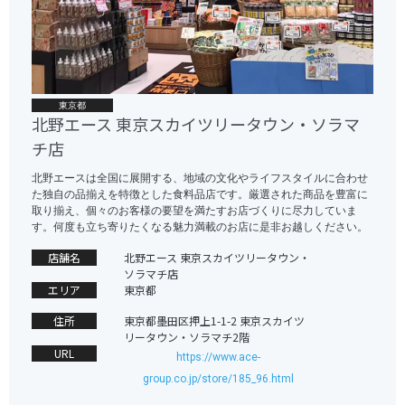
東京都
北野エース 東京スカイツリータウン・ソラマ
チ店
北野エースは全国に展開する、地域の文化やライフスタイルに合わせ
た独自の品揃えを特徴とした食料品店です。厳選された商品を豊富に
取り揃え、個々のお客様の要望を満たすお店づくりに尽力していま
す。何度も立ち寄りたくなる魅力満載のお店に是非お越しください。
店舗名
北野エース 東京スカイツリータウン・
ソラマチ店
エリア
東京都
住所
東京都墨田区押上1-1-2 東京スカイツ
リータウン・ソラマチ2階
URL
https://www.ace-
group.co.jp/store/185_96.html