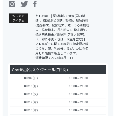
もらえる
だしの素 [ 原材料名：食塩(国内製
アイテム
造)、糖類(ぶどう糖、砂糖)、風味原料
(鰹節粉末、鯖節粉末、煮干うるめ鰯粉
末、椎茸粉末、昆布粉末)、粉末醤油、
焼き飛魚粉末／調味料(アミノ酸等)、
（一部に小麦・さば・大豆を含む) ]
アレルギーに関する表記：特定原材料
のうち、卵、乳成分、えび、かにを使
用した設備で製造しています。
消費期限：2025年9月11日
Gratify提供スケジュール(7日間)
08/09(日)
10:00～21:00
08/10(月)
10:00～21:00
08/11(火)
10:00～21:00
08/12(水)
10:00～21:00
08/13(木)
10:00～21:00