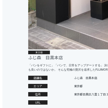
東京都
ふじ森 目黒本店
「パンをギフトに」「パンで、日常をアップデートする」 決
も良いのではないか。 そんな究極の贅沢を追求したFUJIMO
店舗名
ふじ森 目黒本店
エリア
東京都
住所
東京都目黒区八雲１丁目
URL