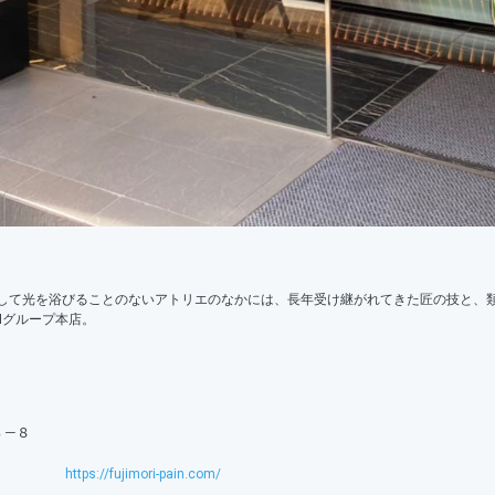
して光を浴びることのないアトリエのなかには、長年受け継がれてきた匠の技と、
RIグループ本店。
３－８
https://fujimori-pain.com/